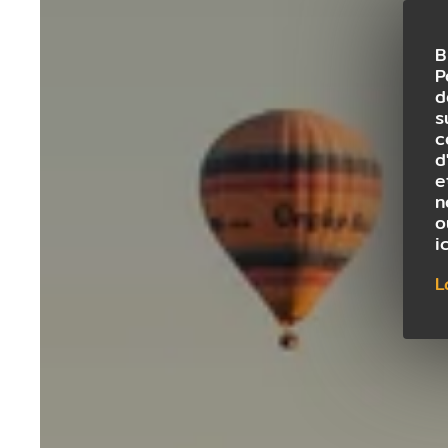
B
P
d
s
c
d
e
n
o
i
L