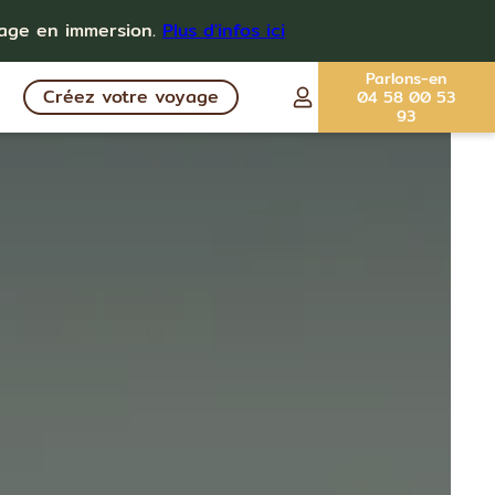
yage en immersion.
Plus d'infos ici
Parlons-en
Créez votre voyage
04 58 00 53
93