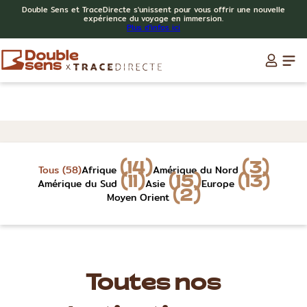
Double Sens et TraceDirecte s'unissent pour vous offrir une nouvelle
expérience du voyage en immersion.
Plus d'infos ici
Tous (58)
Afrique
Amérique du Nord
(14)
(3)
Amérique du Sud
Asie
Europe
(11)
(15)
(13)
Moyen Orient
(2)
Toutes nos