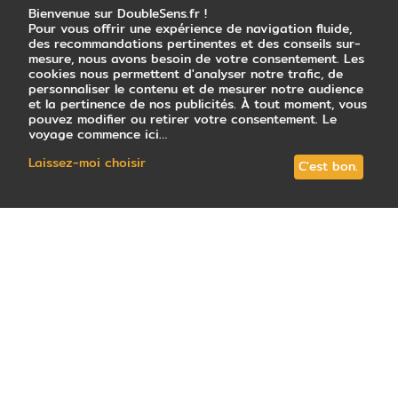
Bienvenue sur DoubleSens.fr !
Pour vous offrir une expérience de navigation fluide,
des recommandations pertinentes et des conseils sur-
mesure, nous avons besoin de votre consentement. Les
cookies nous permettent d'analyser notre trafic, de
personnaliser le contenu et de mesurer notre audience
et la pertinence de nos publicités. À tout moment, vous
pouvez modifier ou retirer votre consentement. Le
voyage commence ici…
Laissez-moi choisir
C'est bon.
102
avis
note
4,7
/5
: Très satisfait
Tous les circuits (11)
En petit groupe (1)
Votre conseille