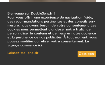
Bienvenue sur DoubleSens.fr !
Pour vous offrir une expérience de navigation fluide,
des recommandations pertinentes et des conseils sur-
mesure, nous avons besoin de votre consentement. Les
cookies nous permettent d'analyser notre trafic, de
personnaliser le contenu et de mesurer notre audience
et la pertinence de nos publicités. À tout moment, vous
pouvez modifier ou retirer votre consentement. Le
voyage commence ici…
Laissez-moi choisir
C'est bon.
46
avis
note
4,8
/5
: Très satisfait
Tous les circuits (13)
En petit groupe (4)
Votre conseill