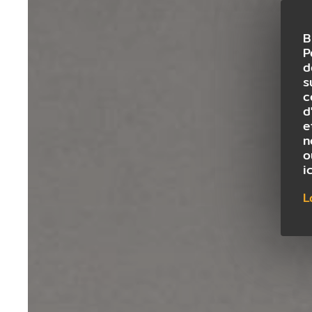
B
P
d
s
c
d
e
n
o
i
L