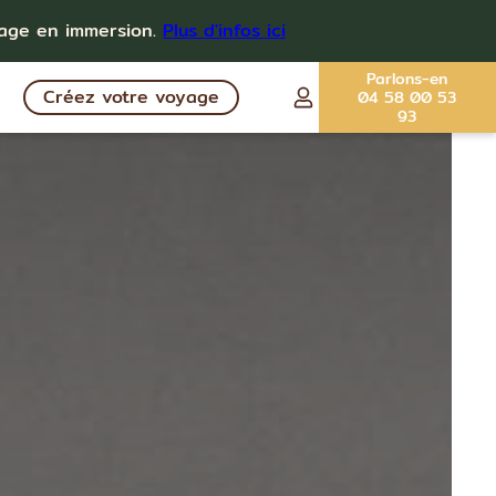
yage en immersion.
Plus d'infos ici
Parlons-en
Créez votre voyage
04 58 00 53
93