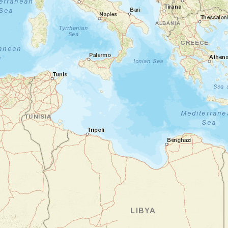
national de Waterberg
Votre aventure namibienne commence dès
votre arrivée à Windhoek. Vous êtes accueilli
chaleureusement à l'aéroport et prenez
possession de votre véhicule de location. Au
volant, vous traversez des paysages à
couper le souffle, en route vers le
majestueux Waterberg. Sur votre chemin,
vous faites une halte au marché artisanal
d'Okahandja. Laissez-vous séduire par
l'artisanat local, mélange coloré de culture
et de tradition. À votre arrivée au lodge,
vous vous laissez envelopper par la beauté
sauvage et préservée de la région. Selon
l'heure de votre arrivée, vous avez la
possibilité d'explorer le parc ou de vous
détendre. Vous voilà déjà dans le vif du
sujet !
Environ 4 heures de route (270km).
Nuit en lodge avec vue sur le plateau du