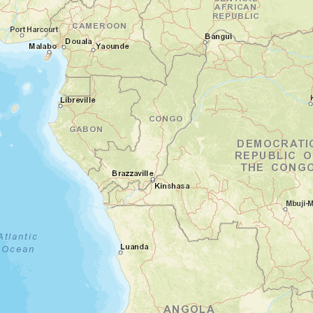
rhinocéros noir….
Environ 4 heures de route (280km).
Nuit en tente de toit dans un campement
aménagé
Jour 3
Immersion totale dans la vie sauvage
d’Etosha
Parc national d'Etosha
Dès l'aube, vous partez pour une journée
complète de safari dans le Parc National
d'Etosha. En liberté, vous profitez d'un
spectacle naturel hors du commun. Vous
observez les animaux dans leur habitat
naturel, un moment à la fois intense et
émouvant. Au fil de la journée, vous
traversez des paysages variés, des plaines
ouvertes aux points d'eau, où les animaux