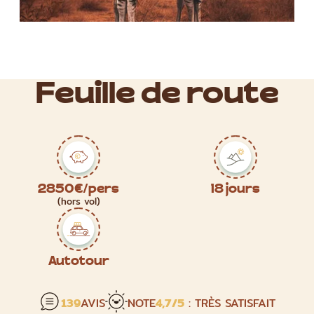
Feuille de route
2850€/pers
18 jours
(hors vol)
Autotour
139
AVIS
NOTE
4,7
/5
: TRÈS SATISFAIT