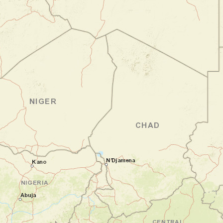
Waterberg
Jour 2
Découverte du Waterberg et safari au
Parc National d’Etosha
Parc national de Waterberg - Parc
national d'Etosha
Après le petit-déjeuner, vous prenez le
temps d'explorer le plateau de Waterberg.
Que diriez-vous d'une randonnée guidée ou
d'une rencontre avec les rhinocéros de la
réserve ? Chaque activité vous plonge un
peu plus dans l'authenticité de cette terre
africaine. Vous prenez ensuite la route vers
le mythique Parc National d'Etosha. À votre
arrivée, préparez-vous pour un safari avec
votre véhicule inoubliable ! Avec un peu de
chance, vous pourriez apercevoir des lions,
des éléphants, et peut-être même le rare