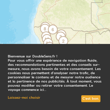
viennent s'abreuver.
Environ 200km de safari.
Nuit en tente de toit dans un campement
7
aménagé
8
6
5
9
4
3
10
2
11
Jour 4
12
Safari dans l'est d'Etosha
13
1
Bienvenue sur DoubleSens.fr !
Parc national d'Etosha
14
Pour vous offrir une expérience de navigation fluide,
18
des recommandations pertinentes et des conseils sur-
Votre quatrième journée en Namibie débute
15
mesure, nous avons besoin de votre consentement. Les
17
avec un petit-déjeuner libre, suivi d'un safari
16
cookies nous permettent d'analyser notre trafic, de
dans la partie Est du Parc National d'Etosha.
personnaliser le contenu et de mesurer notre audience
Cette région, riche en diversité d'habitats,
et la pertinence de nos publicités. À tout moment, vous
promet des observations animalières
pouvez modifier ou retirer votre consentement. Le
exceptionnelles ! En pleine nature sauvage,
voyage commence ici…
partez à la recherche des éléphants et des
Laissez-moi choisir
C'est bon.
léopards. Pour multiplier vos chances, vous
pouvez opter pour un safari guidé. Les
connaissances d'un guide local enrichiront