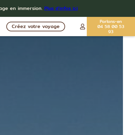
yage en immersion.
Plus d'infos ici
Parlons-en
Créez votre voyage
04 58 00 53
93