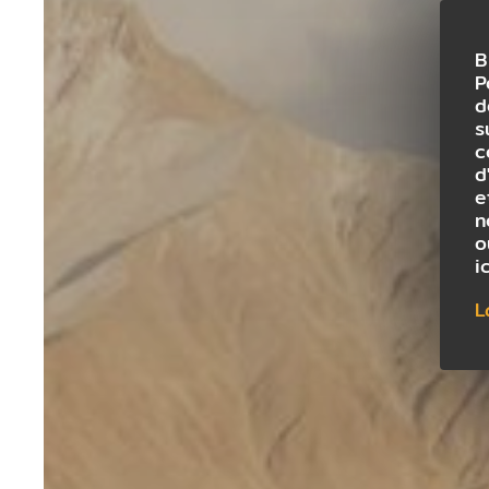
B
P
d
s
c
d
e
n
o
i
L