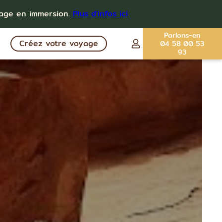
yage en immersion.
Plus d'infos ici
Parlons-en
Créez votre voyage
04 58 00 53
93