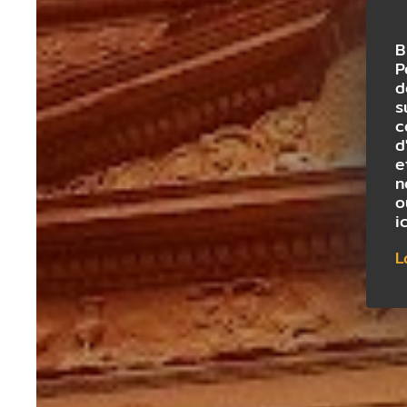
B
P
d
s
c
d
e
n
o
i
L