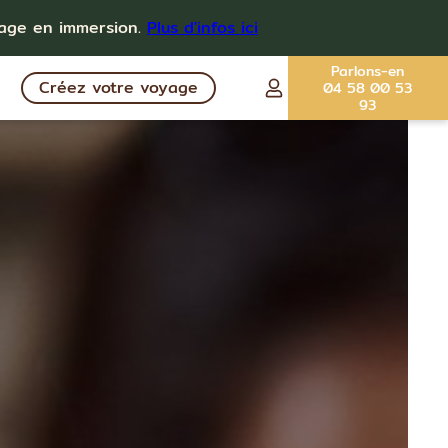
yage en immersion.
Plus d'infos ici
Parlons-en
Créez votre voyage
04 58 00 53
93