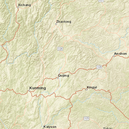
À votre arrivée à l'aéroport, vous êtes
accueilli par un chauffeur local puis
accompagné en voiture privée jusqu'à votre
hôtel au cœur de Phnom Penh. Ce premier
trajet vous permet d'avoir un aperçu de la
capitale, une ville pleine de vie et de
surprises. Après un moment de détente à
votre hôtel, vous voilà prêt à y faire vos
premiers pas en toute liberté ou à vous
reposer dans la chambre de votre hôtel. En
fin de journée, vous avez la possibilité de
vous offrir un tour en bateau en famille sur
la rivière Tonlé Sap jusqu'à l'embouchure du
Mékong. Une première immersion toute en
douceur !
Nuit à l'hôtel
Jour 2
Visite guidée de Phnom Penh