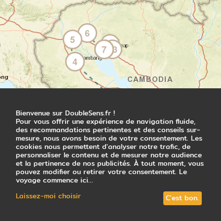
locales. Après un éventuel passage par le
marché sur les rives du Tonlé Sap, vous
rejoignez votre hôtel à Battambang en fin
6
de journée.
5
9
12
11
10
8
7
13
Nuit à l'hôtel
4
Jour 4
3
Découverte de Battambang, le grenier
Bienvenue sur DoubleSens.fr !
Pour vous offrir une expérience de navigation fluide,
du Cambodge
des recommandations pertinentes et des conseils sur-
1
2
Battambang
mesure, nous avons besoin de votre consentement. Les
cookies nous permettent d'analyser notre trafic, de
Vous voilà en pleine immersion dans la
personnaliser le contenu et de mesurer notre audience
deuxième plus grande ville du pays. Et
et la pertinence de nos publicités. À tout moment, vous
pourtant, quelle surprise d'y découvrir un
pouvez modifier ou retirer votre consentement. Le
endroit paisible, presque rural ! Car oui, à
voyage commence ici…
Battambang, la plupart des habitants sont
Laissez-moi choisir
agriculteurs. D'ailleurs, où que vous
C'est bon.
regardiez autour de vous, ce sont des
rizières et des plantations d'orangers, de