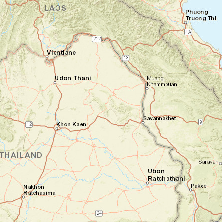
ville effrénée.
Nuit à l'hôtel
Jour 3
Road trip le long du Tonlé Sap jusqu'à
Battambang
Phnom Penh - Battambang
Aujourd'hui, c'est sur la route que vous
poursuivez votre découverte du Cambodge
en famille. Sur le long chemin qui longe le
Tonlé Sap jusqu'à Battambang, plusieurs
arrêts vous permettent de découvrir les
différentes facettes du pays. Vous visitez
Oudong, ancienne capitale angkorienne, et
sa colline aux stupas, d'où la vue sur la
région est à couper le souffle. Après un
authentique déjeuner, vous visitez les
ateliers de poterie de Kampong Chhnang et
faites vos toutes premières rencontres