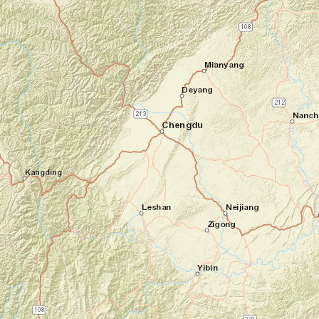
Jour 1
Bienvenue au Cambodge !
Aéroport de Phnom Penh - Phnom
Penh