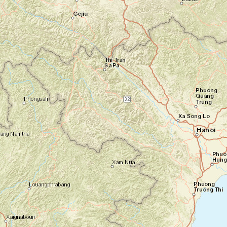
Phnom Penh
En compagnie d'un guide local, vous partez
juste après le petit-déjeuner à la
découverte de Phnom Penh. Impossible de
faire le tour de la capitale en un jour, mais
ce premier aperçu vous permet de faire le
tour de ses incontournables, et notamment
du quai Sisowath, l'équivalent cambodgien de
la Promenade des Anglais à Nice. Après
cette agréable balade, vous découvrez les
autres monuments emblématiques de la
capitale : le Palais Royal, le Musée National,
le marché Russe ainsi que l’ancienne prison
khmère rouge. Après un déjeuner local dans
un restaurant authentique, vous terminez
cette première journée de découverte en
beauté. Au Lounge-bar Eclypse, sur la
terrasse d’une des plus hautes tours de la
ville, vous vous offrez un savoureux cocktail
face à une vue panoramique sur Phnom
Penh. Les enfants adorent ! Une excellente
façon de clôturer votre passage dans cette