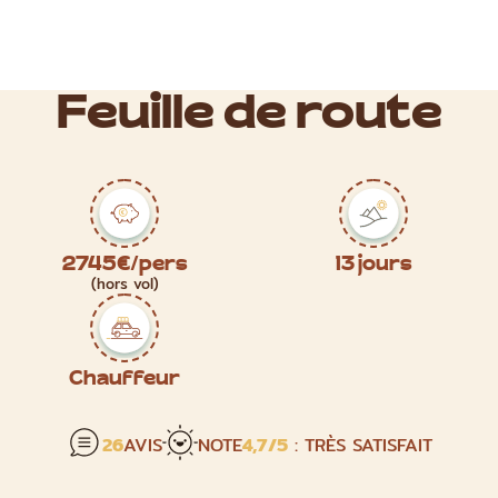
Feuille de route
2745€/pers
13 jours
(hors vol)
Chauffeur
26
AVIS
NOTE
4,7
/5
: TRÈS SATISFAIT