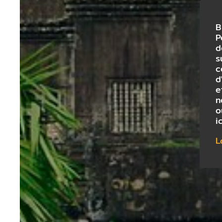
B
P
d
s
c
d
e
n
o
i
L