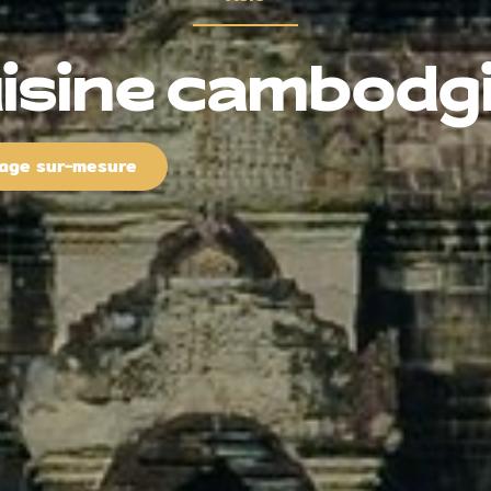
uisine cambodg
yage sur-mesure