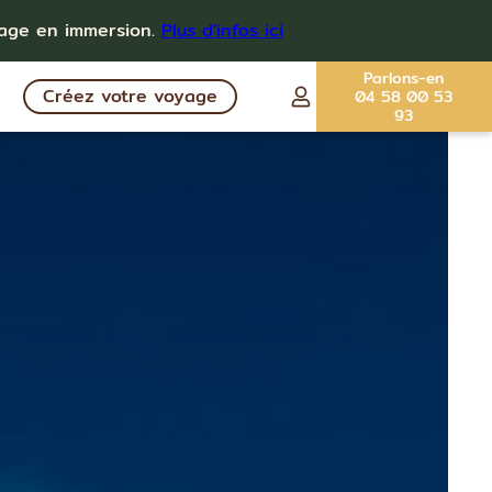
yage en immersion.
Plus d'infos ici
Parlons-en
Créez votre voyage
04 58 00 53
93