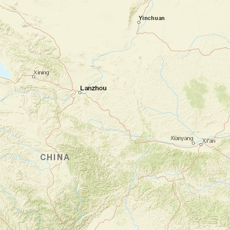
Après un moment de détente à votre hôtel,
vous voilà prêt à y faire vos premiers pas.
Un premier tour de la ville vous permet d'en
savoir plus sur cette ancienne bourgade qui,
en quelques années seulement, s'est
développée de manière fulgurante.
Nuit à l'hôtel
Jour 2
Visite des temples d'Angkor
Siem Reap
Dès le réveil vous n'avez qu'une idée en tête
: partir à la conquête des temples d'Angkor,
à deux pas de là. C'est par la Porte Sud que
vous rejoignez le complexe en compagnie
de votre guide francophone, avec une toute
première vue sur le temple du Bayon. Vous
rejoignez ensuite le célèbre temple Ta