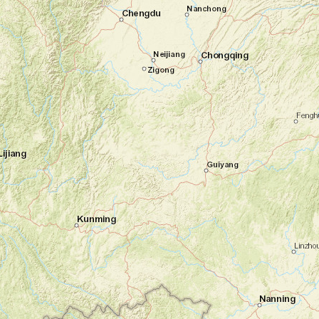
Prohm, envahi par la végétation. Ce dernier
vous dit probablement quelque chose… Il
apparaît dans de nombreux films d'aventure
!
Après le déjeuner, vous partez à l'assaut
d'Angkor Wat, le temple le plus monumental
d'Angkor. Restez à l'affût car, depuis peu,
les loutres et les gibbons ont été
réintroduits ici, et vous n'êtes pas à l'abri de
croiser leur chemin ! Au crépuscule,
installez-vous en hauteur pour admirer le
soleil se coucher sur les temples…
Probablement l'un des plus beaux spectacles
du voyage !
Nuit à l'hôtel
Jour 3
Découverte de la région de Siem Reap
Siem Reap