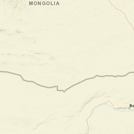
Jour 1
Bienvenue au Cambodge !
Aéroport de Siem Reap Angkor - Siem
Reap
À votre arrivée à l'aéroport, vous êtes
accueilli par un chauffeur local puis
accompagné en voiture privée jusqu'à votre
hôtel au cœur de Siem Reap. Ce premier
trajet vous permet d'avoir un aperçu de
cette ville pleine de vie et de surprises.