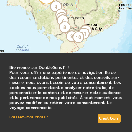
Nuit à l'hôtel
4
5
6
7
Jour 4
8
12
13
11
Koh Chen et première soirée en bateau
9
10
Siem Reap - Koh Chen
Après le déjeuner, vous grimpez à bord d'un
bus depuis l'hôtel et prenez la route pour
Koh Chen. Ces 5 à 6 heures de trajet vous
Bienvenue sur DoubleSens.fr !
permettent de vous immerger dans les
Pour vous offrir une expérience de navigation fluide,
paysages ruraux du Cambodge, loin du
des recommandations pertinentes et des conseils sur-
tourisme de masse. À votre arrivée, vous
mesure, nous avons besoin de votre consentement. Les
embarquez sur le Toum Tiou et rencontrez
cookies nous permettent d'analyser notre trafic, de
l'équipage francophone. Après un cocktail
personnaliser le contenu et de mesurer notre audience
et la pertinence de nos publicités. À tout moment, vous
de bienvenue puis un premier dîner, vous
pouvez modifier ou retirer votre consentement. Le
vous installez confortablement dans votre
voyage commence ici…
cabine pour votre toute première nuit sur
l'eau.
Laissez-moi choisir
C'est bon.
Nuit sur le Toum Tiou en cabine sur le pont