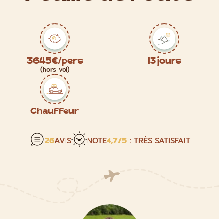
3645€/pers
13 jours
(hors vol)
Chauffeur
26
AVIS
NOTE
4,7
/5
: TRÈS SATISFAIT