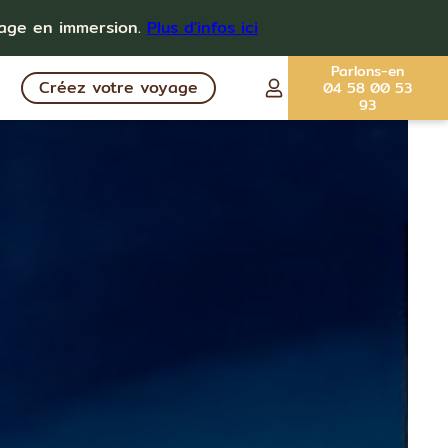
yage en immersion.
Plus d'infos ici
Parlons-en
Créez votre voyage
04 58 00 53
93