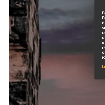
B
P
d
s
c
d
e
n
o
i
L