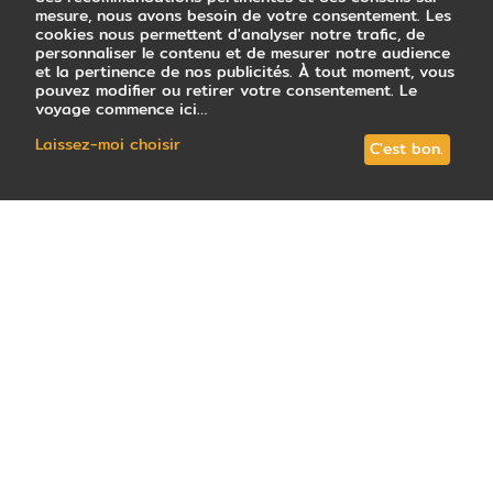
mesure, nous avons besoin de votre consentement. Les
cookies nous permettent d'analyser notre trafic, de
personnaliser le contenu et de mesurer notre audience
et la pertinence de nos publicités. À tout moment, vous
pouvez modifier ou retirer votre consentement. Le
voyage commence ici…
Laissez-moi choisir
C'est bon.
26
avis
note
4,7
/5
: Très satisfait
Tous les circuits (16)
En petit groupe (6)
Votre conseill
Pour un
voyage au Cambodge
, vous utiliserez le
riel
(KHR), dont le nom provient d'un poisson du