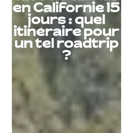
en Californie 15
jours : quel
itinéraire pour
un tel roadtrip
?