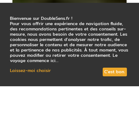
Bienvenue sur DoubleSens.fr !
Pour vous offrir une expérience de navigation fluide,
des recommandations pertinentes et des conseils sur-
mesure, nous avons besoin de votre consentement. Les
cookies nous permettent d'analyser notre trafic, de
personnaliser le contenu et de mesurer notre audience
et la pertinence de nos publicités. À tout moment, vous
pouvez modifier ou retirer votre consentement. Le
voyage commence ici…
Laissez-moi choisir
C'est bon.
24
avis
note
4,7
/5
: Très satisfait
Tous les circuits (14)
En petit groupe (6)
Votre conseill