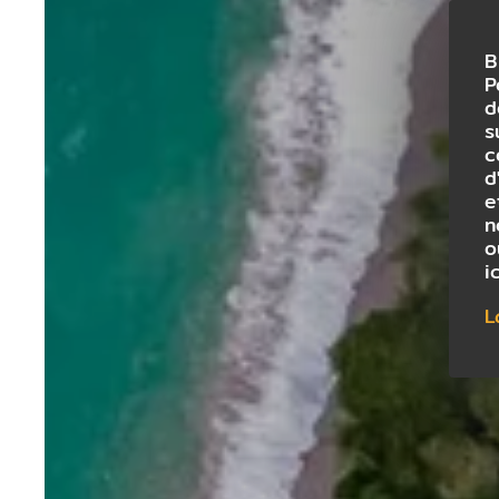
B
P
d
s
c
d
e
n
o
i
L