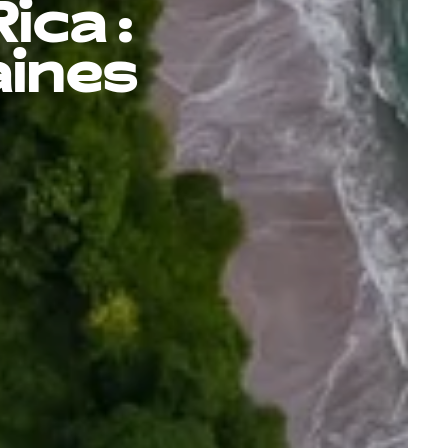
ica :
aines