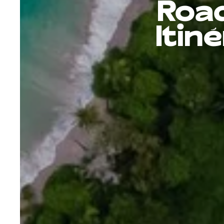
Road
Itin