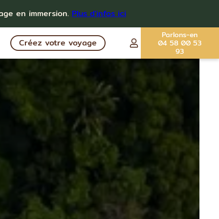
yage en immersion.
Plus d'infos ici
Parlons-en
Créez votre voyage
04 58 00 53
93