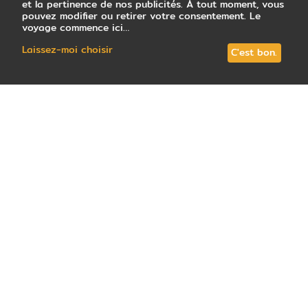
et la pertinence de nos publicités. À tout moment, vous
pouvez modifier ou retirer votre consentement. Le
voyage commence ici…
Laissez-moi choisir
C'est bon.
Dans sa course effrénée pour
l'écologie
, le
Costa Rica n'a bien sûr pas oublié de
s'imposer comme l'une des meilleures
destinations de notre planète pour
pratiquer des
activités outdoor.
Que vous
aimiez vous promener en pleine nature ou
vivre des sensations fortes, vous y
trouverez mille-et-une façons de découvrir
les joyaux naturels du pays. Nous avons
demandé à notre experte locale de nous
parler des
activités
qu'elle propose
régulièrement aux voyageurs, un bon
moyen pour vous de puiser l'inspiration…