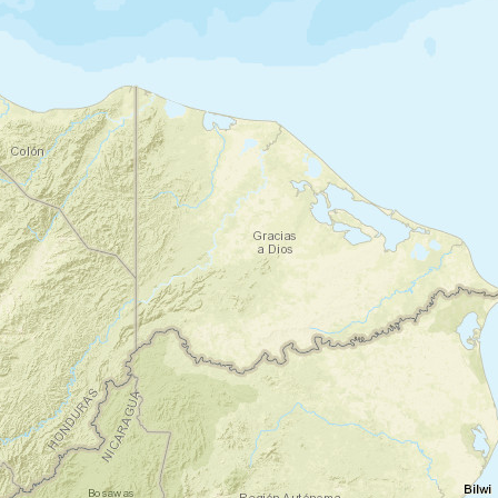
Nuit en lodge
Jour 3
Randonnée sur le volcan Arenal
Fortuna de Arenal - Parc national
Arenal
Tour privé avec guide local.
Visite des «
ponts suspendus
» dans la
forêt qui vous permettent de voir les
plantes et les animaux du haut.
Ensuite, vous arriverez au deuxième lieu
d'intérêt, la "Cascade de La Fortuna",
célèbre pour sa hauteur de 60 mètres (197
pieds). Là vous pouvez prendre un bain
rafraîchissant dans ses eaux fraîches ou
prendre des photos. Puis, vous vous
arrêterez dans un restaurant près de la
ville de La Fortuna pour déjeuner.