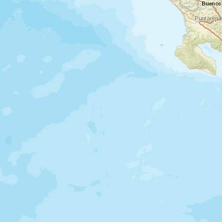
Visite de la réserva Curi-Cancha ou des
ponts suspendus.
Nuit en hôtel
Jour 6
Route et baignade dans le Pacifique
Réserve Monteverde - Manuel
Antonio
Minibus (transport partagé, 5 heures de
route) vers la côte Pacifique centrale en
direction de Puntarenas, puis Quepos.
Installation en hôtel à Manuel Antonio.
Baignade dans le Pacifique.
Nuit en hôtel