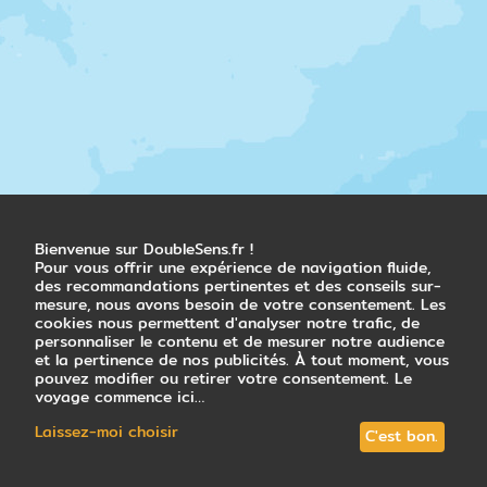
Jour 7
Visite du Parc national et baignade
Manuel Antonio - Parc national
Manuel Antonio
Départ matinal pour 3 h de découvert du
parc national en compagnie d’un guide local.
Balades sur les sentiers et observation de la
faune : singes, paresseux, coatis, iguanes,
nombreux oiseaux … Le restes de la journée,
baignades et visite libre du parc.
Bienvenue sur DoubleSens.fr !
Pour vous offrir une expérience de navigation fluide,
Nuit en hôtel
des recommandations pertinentes et des conseils sur-
mesure, nous avons besoin de votre consentement. Les
cookies nous permettent d'analyser notre trafic, de
personnaliser le contenu et de mesurer notre audience
Jour 8
et la pertinence de nos publicités. À tout moment, vous
pouvez modifier ou retirer votre consentement. Le
Découverte de la capitale San José
voyage commence ici…
Manuel Antonio - San José
Laissez-moi choisir
C'est bon.
Minibus (transport partagé, 4 heures de
route) depuis votre hôtel jusqu’à San José.