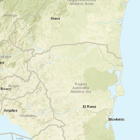
Plus tard, vous vous dirigerez vers le
Parc
National Volcan Arenal
pour faire de la
randonnée sur le sentier appelé "toboggan
delave. Finalement, vous ferez votre dernier
arrêt aux sources thermales de Ecotermales,
le dîner est inclus sur place.
Nuit en lodge
Jour 4
Traversée du lac Arenal
Fortuna de Arenal - Réserve
Monteverde
La traversée en bateau du lac Arenal avec
vue spectaculaire sur le volcan, puis montée
en minibus vers les hauteurs de Monteverde
noyées dans le brouillard, un changement
radical de décor : champs de café,