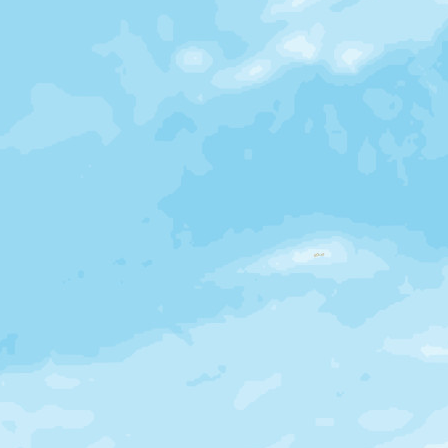
Jour 1
Accueil et installation à l’hôtel
San José
Transfert privé
Nuit en hôtel
Jour 2
Route pour le volcan Arenal
San José - Fortuna de Arenal
Trajet en minibus au départ de votre hôtel
(transport partagé, maximum 8 personnes).
Environ 5 h de route avec quelques pauses
et arrêts photos. Arrivée à La Fortuna et
installation en lodge des environs au pied
du volcan Arenal.