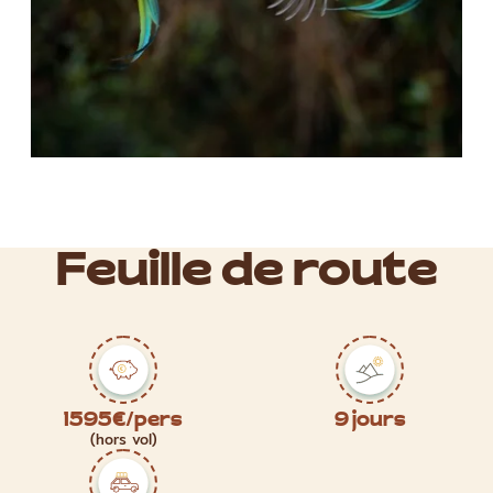
Feuille de route
1595€/pers
9 jours
(hors vol)