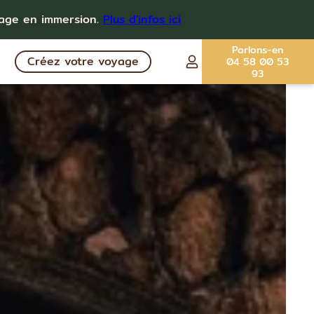
yage en immersion.
Plus d'infos ici
Parlons-en
Créez votre voyage
04 58 00 53
93