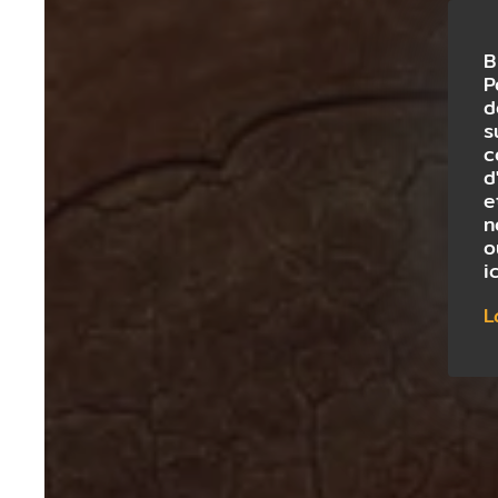
B
P
d
s
c
d
e
n
o
i
L