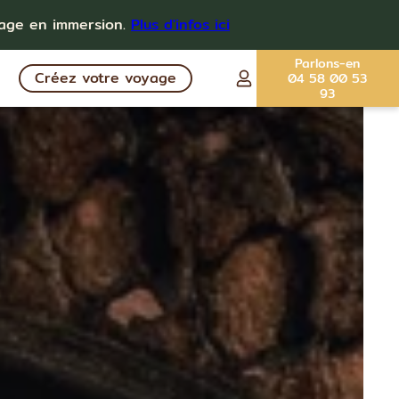
yage en immersion.
Plus d'infos ici
Parlons-en
Créez votre voyage
04 58 00 53
93