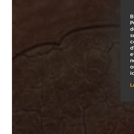
B
P
d
s
c
d
e
n
o
i
L