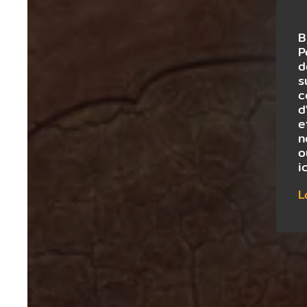
B
P
d
s
c
d
e
n
o
i
L