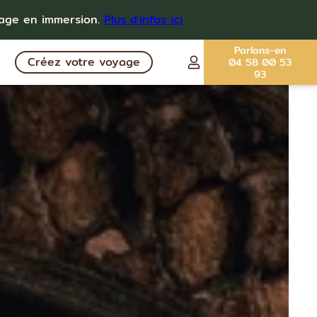
yage en immersion.
Plus d'infos ici
Parlons-en
Créez votre voyage
04 58 00 53
93