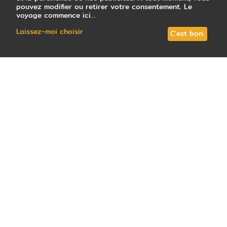
pouvez modifier ou retirer votre consentement. Le
voyage commence ici…
Laissez-moi choisir
C'est bon.
24
avis
note
4,7
/5
: Très satisfait
Tous les circuits (14)
En petit groupe (6)
Votre conseill
L’archipel des Galápagos, situé au large du
continent équatorien, au cœur de l’océan
Pacifique, est un véritable paradis sur terre pour
les animaux. Les voyageurs se rendent dans ce
havre préservé et classé au patrimoine mondial