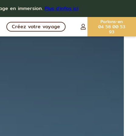
yage en immersion.
Plus d'infos ici
Parlons-en
Créez votre voyage
04 58 00 53
93