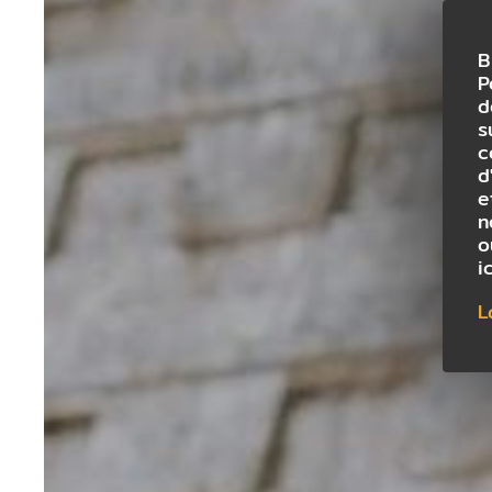
B
P
d
s
c
d
e
n
o
i
L