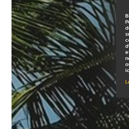
B
P
d
s
c
d
e
n
o
i
L