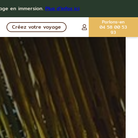
yage en immersion.
Plus d'infos ici
Parlons-en
Créez votre voyage
04 58 00 53
93