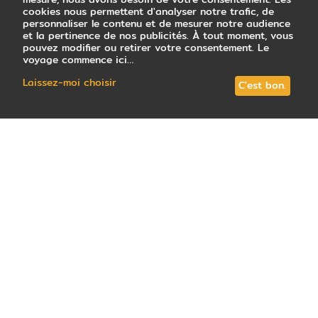
cookies nous permettent d'analyser notre trafic, de
personnaliser le contenu et de mesurer notre audience
et la pertinence de nos publicités. À tout moment, vous
pouvez modifier ou retirer votre consentement. Le
voyage commence ici…
Laissez-moi choisir
C'est bon.
39
avis
note
4,8
/5
: Très satisfait
Tous les circuits (8)
Votre conseiller local
Guide de vo
Un voyage en Argentine offre de multiples
possibilités
, aussi bien en termes d'activités
que de paysages et de découvertes. De plus, le