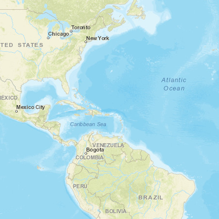
restaurant, les premières notes de musique
résonnent. Les danseurs entrent en scène
et le tango prend vie sous vos yeux…
Nuit en hôtel
Jour 4
Cap vers le bout du monde à Ushuaia et
au canal Beagle
Buenos Aires - Ushuaïa
Ce matin, vous quittez la capitale pour
Ushuaia, la ville la plus australe du monde !
Vous rejoignez rapidement l'aéroport Jorge
Newbery et, à bord de l'avion, observez le
paysage changer drastiquement, alors que
les plaines verdoyantes laissent place aux
montagnes escarpées de la Terre de Feu. À
votre arrivée à Ushuaia, vous êtes
immédiatement saisi par l'air frais et pur de