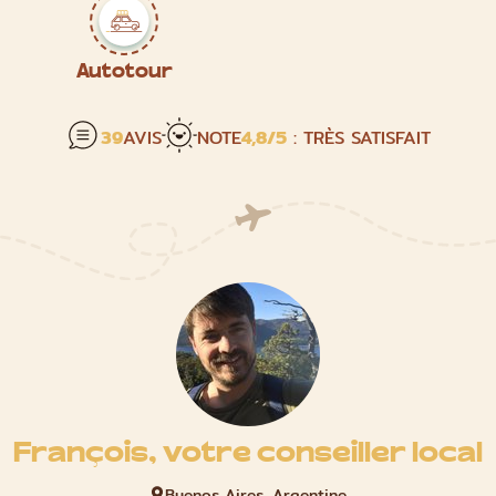
Autotour
39
AVIS
NOTE
4,8
/5
: TRÈS SATISFAIT
François, votre conseiller local
Buenos Aires, Argentine