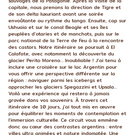
sauvages de la Patagonie. Après la visite de la
capitale, nous prenons la direction de Tigre et
de son delta luxuriant avant une soirée
envoûtante au rythme du tango. Ensuite, cap sur
Ushuaia et sur le canal Beagle et ses îles
peuplées d’otaries et de manchots, puis sur le
parc national de la Terre de Feu à la rencontre
des castors. Notre itinéraire se poursuit à El
Calafate, avec notamment la découverte du
glacier Perito Moreno… Inoubliable ! J’ai tenu à
inclure une croisière sur le lac Argentin pour
vous offrir une perspective différente sur la
région : naviguer parmi les icebergs et
approcher les glaciers Spegazzini et Upsala…
Voilà une expérience qui restera à jamais
gravée dans vos souvenirs. À travers cet
itinéraire de 10 jours, j'ai tout mis en œuvre
pour équilibrer les moments de contemplation et
l'immersion culturelle. Ce circuit vous emmène
donc au cœur des contrastes argentins : entre
villes ultra animées et nature indomptée. Une