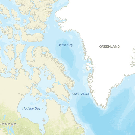
Jour 3
Tigre, Delta du Parana et spectacle de
tango
Buenos Aires - Tigre - Delta Del
Parana - Buenos Aires
Après le petit-déjeuner, vous quittez la
capitale pour Tigre, charmante station
balnéaire située à une trentaine de
kilomètres de là. Loin des sentiers battus,
vous y découvrez le refuge favori des
porteños en week-end. À Tigre, vous montez
à bord d'un bateau et partez à l'aventure
dans le delta du Parana. Les maisons sur
pilotis, les canaux sinueux et la végétation
luxuriante vous enivrent. De retour à Buenos
Aires dans l'après-midi, vous vous préparez
pour l'ultime soirée qui vous attend : un
dîner-spectacle de tango au restaurant El
Querandi ! Dans l'atmosphère feutrée du