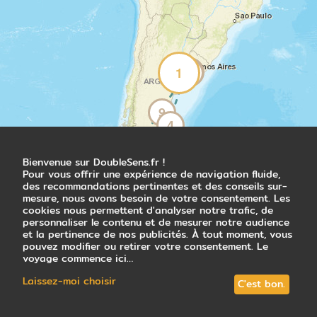
la Patagonie. Vous récupérez votre véhicule
de location et vous dirigez vers le port
d'Ushuaia pour une après-midi sur le
mythique canal Beagle. Première escale : l'île
de los Lobos pour observer les otaries se
3
2
1
10
prélasser au soleil. Après un passage par
l'île aux oiseaux et le phare des Eclaireurs,
vous rejoignez l'île Martillo. Le moteur
9
s'arrête et, dans un silence presque
4
religieux, vous apercevez les premières
silhouettes des manchots. Petits et agiles,
8
7
les manchots de Magellan côtoient ici les
Bienvenue sur DoubleSens.fr !
6
Pour vous offrir une expérience de navigation fluide,
manchots papous. Vous observez
des recommandations pertinentes et des conseils sur-
5
longuement leur démarche maladroite sur la
mesure, nous avons besoin de votre consentement. Les
terre ferme et leur aisance dans l'eau. Le
cookies nous permettent d'analyser notre trafic, de
temps semble comme suspendu dans ce
personnaliser le contenu et de mesurer notre audience
sanctuaire naturel…
et la pertinence de nos publicités. À tout moment, vous
pouvez modifier ou retirer votre consentement. Le
voyage commence ici…
Nuit en hosteria
Laissez-moi choisir
C'est bon.
Jour 5