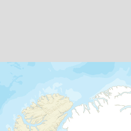
Nuit en hôtel
Jour 2
Visite guidée de Buenos Aires
Buenos Aires
Après le petit-déjeuner, vous partez pour
une immersion totale dans Buenos Aires.
Votre guide francophone vous emmène
jusqu'à l'avenue 9 de Julio, la plus large du
monde, et jusqu'au Teatro Colon. Après un
passage par la Plaza de Mayo et la Casa
Rosada, vous rejoignez le quartier chic de
Recoleta et flânez dans le célèbre cimetière.
L'ambiance bohème de San Telmo et les
façades colorées de La Boca n'ont de cesse
de vous émerveiller. Le dépaysement est
total, l'immersion aussi.
Nuit en hôtel