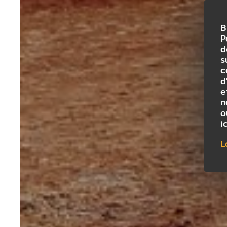
B
P
d
s
c
d
e
n
o
i
L