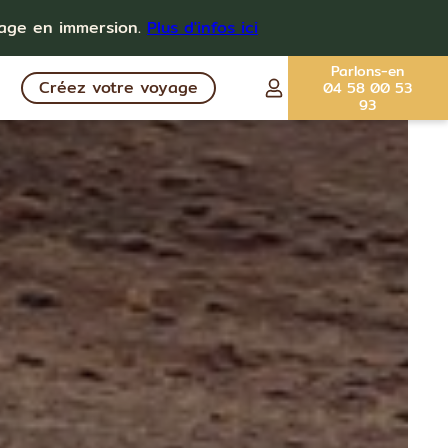
yage en immersion.
Plus d'infos ici
Parlons-en
Créez votre voyage
04 58 00 53
93