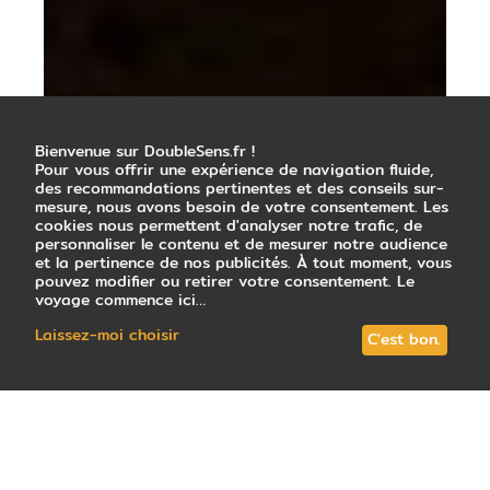
Bienvenue sur DoubleSens.fr !
Pour vous offrir une expérience de navigation fluide,
des recommandations pertinentes et des conseils sur-
mesure, nous avons besoin de votre consentement. Les
cookies nous permettent d'analyser notre trafic, de
personnaliser le contenu et de mesurer notre audience
et la pertinence de nos publicités. À tout moment, vous
pouvez modifier ou retirer votre consentement. Le
voyage commence ici…
Laissez-moi choisir
C'est bon.
La Réunion
vous attire, mais vous n’avez
pas encore sauté le pas ? Retrouvez nos
cinq bonnes raisons d’aller à la Réunion, de
sa nature absolument spectaculaire, à sa