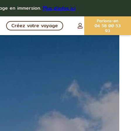
yage en immersion.
Plus d'infos ici
Parlons-en
Créez votre voyage
04 58 00 53
93