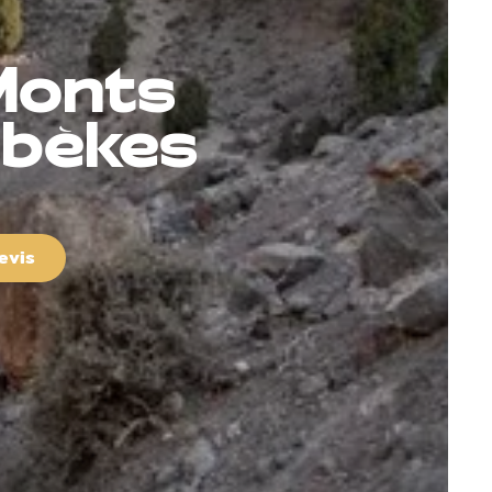
 Monts
zbèkes
evis