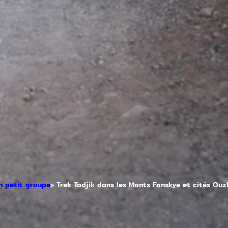
n petit groupe
Trek Tadjik dans les Monts Fanskye et cités Ou