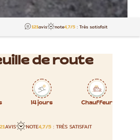
121
avis
note
4,7
/5
: Très satisfait
uille de route
s
14 jours
Chauffeur
21
AVIS
NOTE
4,7
/5
: TRÈS SATISFAIT