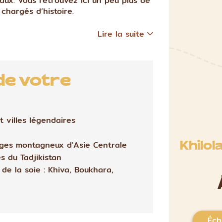
aux. Vous retrouvez ici un peu plus de
hargés d’histoire.
Lire la suite
de votre
 villes légendaires
ages montagneux d'Asie Centrale
Khilol
 du Tadjikistan
de la soie : Khiva, Boukhara,
Éch