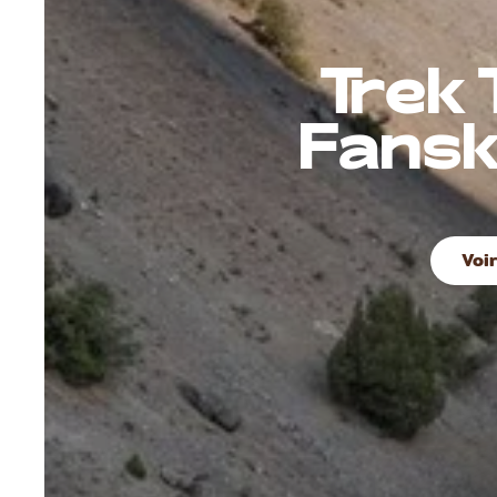
Trek 
Fansk
Voi