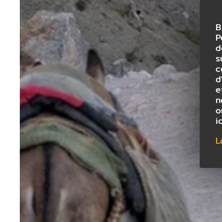
B
P
d
s
c
d
e
n
o
i
L