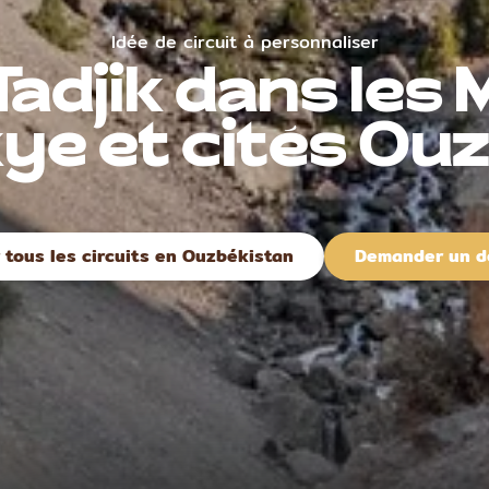
Idée de circuit à personnaliser
Tadjik dans les
ye et cités Ou
r tous les circuits en Ouzbékistan
Demander un d