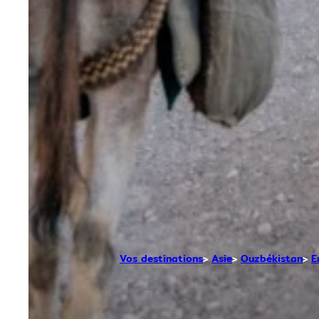
Vos destinations
Asie
Ouzbékistan
E