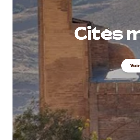
Cités m
Voi