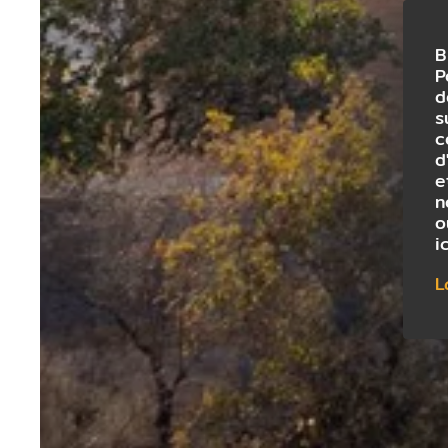
B
P
d
s
c
d
e
n
o
i
L