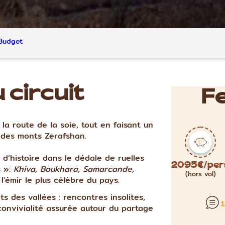
Budget
 circuit
Fe
la route de la soie, tout en faisant un
 des monts Zerafshan.
d’histoire dans le dédale de ruelles
s »:
Khiva, Boukhara, Samarcande,
2095€/per
(hors vol)
l'émir le plus célèbre du pays.
s des vallées : rencontres insolites,
1
 convivialité assurée autour du partage