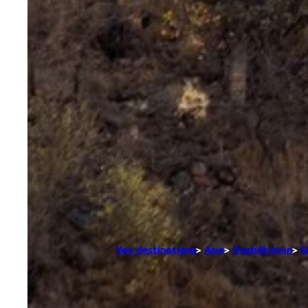
Vos destinations
Asie
Ouzbékistan
E