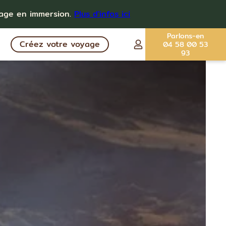
yage en immersion.
Plus d'infos ici
Parlons-en
Créez votre voyage
04 58 00 53
93