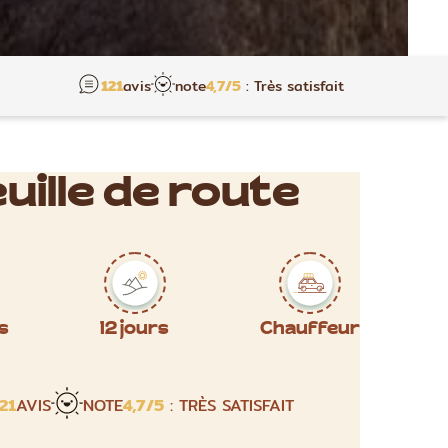
121
avis
note
4,7
/5
: Très satisfait
uille de route
s
12 jours
Chauffeur
21
AVIS
NOTE
4,7
/5
: TRÈS SATISFAIT