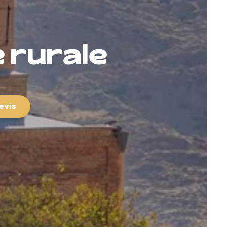
e rurale
evis