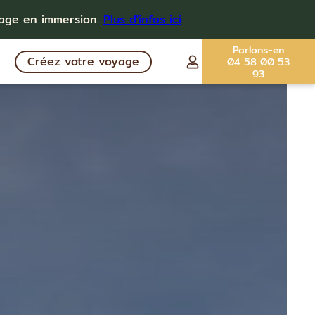
yage en immersion.
Plus d'infos ici
Parlons-en
Créez votre voyage
04 58 00 53
93