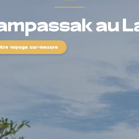
ampassak au L
otre voyage sur-mesure