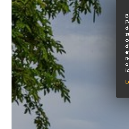
B
P
d
s
c
d
e
n
o
i
L