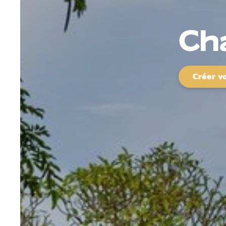
Ch
Créer v