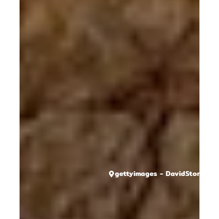
gettyimages - DavidStorm