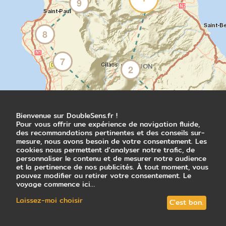
des goyaviers et des autres arbres fruitiers
9
du jardin botanique. Après la visite du Cap
Méchant et ses falaises de lave, vous faites
escale à Langevin pour admirer la célèbre
8
cascade de Grand Galet, l'une des plus
belles de l'île !
7
2
Nuit à l'hôtel
6
5
Jour 4
Bienvenue sur DoubleSens.fr !
4
3
Pour vous offrir une expérience de navigation fluide,
Immersion au Piton de la Fournaise
des recommandations pertinentes et des conseils sur-
Saint-Pierre - Piton de la Fournaise -
mesure, nous avons besoin de votre consentement. Les
cookies nous permettent d'analyser notre trafic, de
Bourg-Murat - Saint-Pierre
personnaliser le contenu et de mesurer notre audience
Tôt le matin, vous roulez sur les routes
et la pertinence de nos publicités. À tout moment, vous
sinueuses du massif volcanique du Piton de
pouvez modifier ou retirer votre consentement. Le
voyage commence ici…
la Fournaise et traversez la Plaine des
Sables. C'est dans ce décor lunaire que vous
Laissez-moi choisir
C'est bon.
rejoignez le Pas de Bellecombe, à 2300
mètres d'altitude. Face à vous, une vue à
tomber à la renverse sur le volcan ! Il est