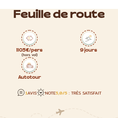
Feuille de route
1105€/pers
9 jours
(hors vol)
Autotour
1
AVIS
NOTE
5,0
/5
: TRÈS SATISFAIT