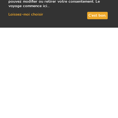
pouvez modifier ou retirer votre consentement. Le
voyage commence ici…
Laissez-moi choisir
C'est bon.
26
avis
note
4,5
/5
: Très satisfait
Tous les circuits (6)
Votre conseiller local
Guide de vo
Prêts à vous envoler pour l’Islande ? Avant de
partir sur les pistes de « la terre de feu et de
glace » consultez ce petit guide pratique et
préparez votre voyage sereinement. Vous
retrouverez dans cet article des informations