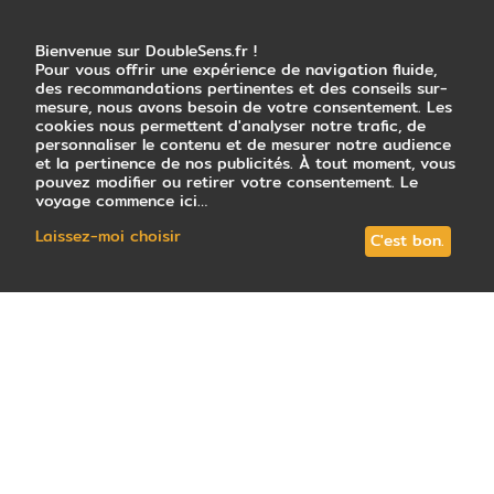
Bienvenue sur DoubleSens.fr !
Pour vous offrir une expérience de navigation fluide,
des recommandations pertinentes et des conseils sur-
mesure, nous avons besoin de votre consentement. Les
cookies nous permettent d'analyser notre trafic, de
personnaliser le contenu et de mesurer notre audience
et la pertinence de nos publicités. À tout moment, vous
pouvez modifier ou retirer votre consentement. Le
voyage commence ici…
Laissez-moi choisir
C'est bon.
0
avis
note : nouveauté
Tous les circuits (4)
Votre conseiller local
Guide de vo
VOS TÉMOIGNAGES