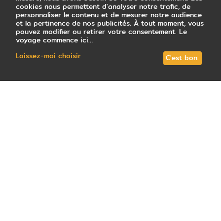
cookies nous permettent d'analyser notre trafic, de
personnaliser le contenu et de mesurer notre audience
et la pertinence de nos publicités. À tout moment, vous
pouvez modifier ou retirer votre consentement. Le
voyage commence ici…
Laissez-moi choisir
C'est bon.
0
avis
note : nouveauté
Tous les circuits (4)
Votre conseiller local
Guide de vo
Créez votre voyage
Budget (hors vol)
Durée recommandée
À partir de
À partir de