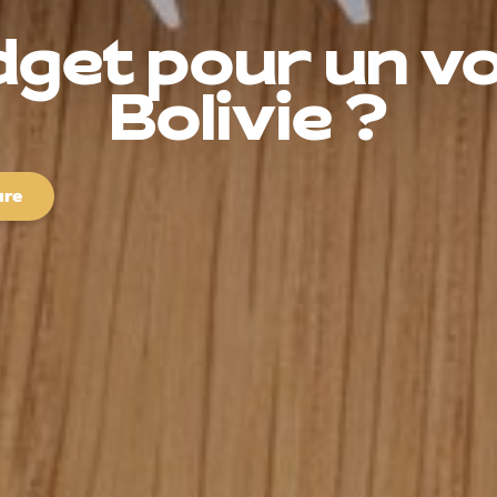
dget pour un v
Bolivie ?
ure