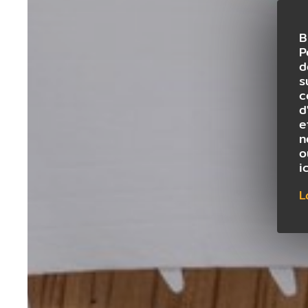
B
P
d
s
c
d
e
n
o
i
L