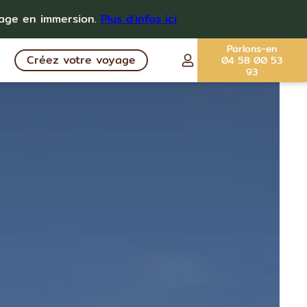
yage en immersion.
Plus d'infos ici
Parlons-en
Créez votre voyage
04 58 00 53
93