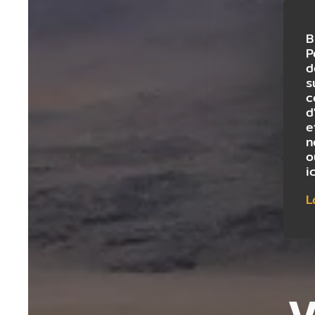
B
P
d
s
c
d
e
n
o
i
L