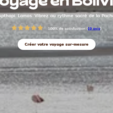
oyage en Boliv
 Apthapi. Lamas. Vibrez au rythme sacré de la Pac
100% de satisfaction (
19 avis
)
Créer votre voyage sur-mesure