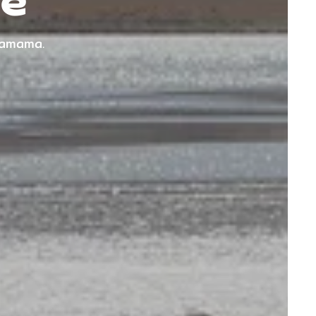
ie
hamama.