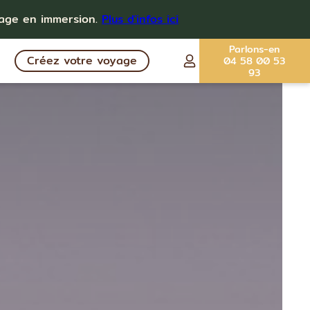
yage en immersion.
Plus d'infos ici
Parlons-en
Créez votre voyage
04 58 00 53
93