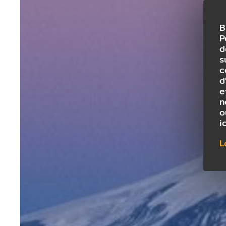
B
P
d
s
c
d
e
n
o
i
L