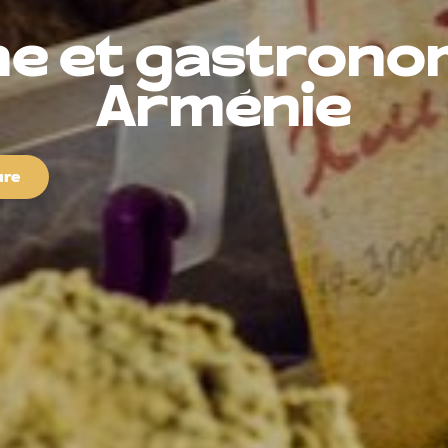
ne et gastrono
Arménie
ure