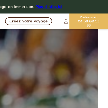
yage en immersion.
Plus d'infos ici
Parlons-en
Créez votre voyage
04 58 00 53
93