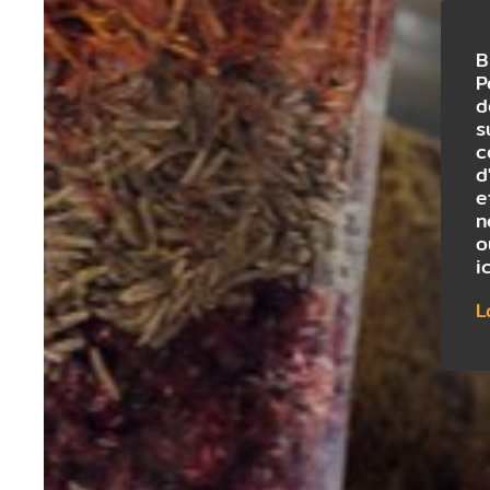
B
P
d
s
c
d
e
n
o
i
L