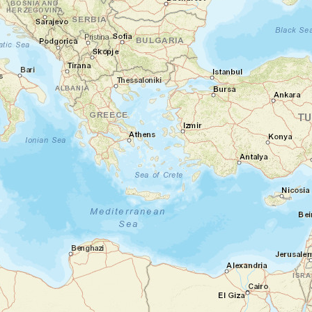
Jour 1
Bienvenue en Afrique du Sud !
Aéroport international du Cap - Cape
Town
Vous posez le pied sur le sol sud-africain et
récupérez les clés de votre véhicule de
location. En route vers la ville du Cap, vous
êtes immédiatement saisi par les contrastes
entre l'océan et la silhouette de la
Montagne de la Table. Arrivé à votre
charmante maison d'hôtes dans le quartier