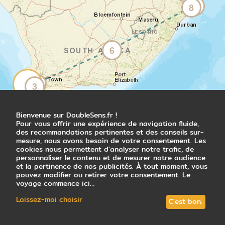
7
8
Ce matin, vous vous dirigez vers le célèbre
Victoria & Alfred Waterfront. Première
escale : le Nelson Mandela Gateway, où un
ferry vous emmène vers Robben Island.
6
L'émotion est palpable alors que vous foulez
le sol de cette île-prison où Mandela a
passé 18 ans de sa vie. Les récits des
anciens détenus résonnent en vous et vous
4
2
1
5
3
rappellent le long chemin parcouru par
l'Afrique du Sud vers la liberté. De retour sur
le continent, vous vous délectez de l'art
Bienvenue sur DoubleSens.fr !
contemporain africain au Zeitz MOCAA.
Pour vous offrir une expérience de navigation fluide,
des recommandations pertinentes et des conseils sur-
L'architecture audacieuse du bâtiment - un
mesure, nous avons besoin de votre consentement. Les
ancien silo à grains - vous fascine autant
cookies nous permettent d'analyser notre trafic, de
que les œuvres exposées. La journée
personnaliser le contenu et de mesurer notre audience
s'achève en beauté au Time Out Market, où
et la pertinence de nos publicités. À tout moment, vous
vous goûtez aux spécialités locales.
pouvez modifier ou retirer votre consentement. Le
voyage commence ici…
Nuit en maison d'hôtes
Laissez-moi choisir
C'est bon.