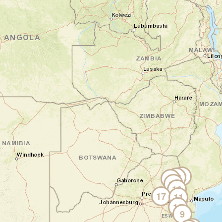
Muizenberg, vous rejoignez Simon's Town et
la fameuse colonie de manchots de Boulders
Beach. Quel bonheur d'observer ces
charmants oiseaux se dandiner sur le sable !
Puis vous atteignez le Cap de Bonne
Espérance. Debout face à l'immensité de
l'océan, vous ressentez toute la puissance
de la nature et l'histoire des grands
explorateurs. Sur le chemin du retour, la
route de Chapman's Peak vous offre un
dernier cadeau : un coucher de soleil
flamboyant sur l'Atlantique.
Nuit en maison d'hôtes
Jour 4
12
13
14
15
Le V&A Waterfront, voyage dans
16
17
l'histoire du pays
11
10
Cape Town - Victoria & Alfred
9
Waterfront - Cape Town