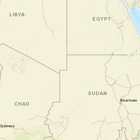
de Green Point, vous vous installez puis
partez librement flânez sur le Waterfront,
vibrant d'énergie. Vous voilà instantanément
immergé dans l'ambiance du Cap !
Nuit en maison d'hôtes
Jour 2
Immersion libre au Cap
Cape Town
Dès le réveil, l'appel de la Montagne de la
Table se veut irrésistible. Le téléphérique
vous hisse à son sommet, d'où vous accédez
à une vue à 360 degrés qui vous laisse sans
voix. La ville s'étend à vos pieds, bordée par
deux océans qui se rencontrent à l'horizon.
Vous respirez l'air pur des hauteurs puis
redescendez en ville, où vous vous perdez
dans les ruelles colorées de Bo-Kaap.