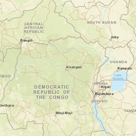
L'après-midi, cap sur le jardin botanique de
Kirstenbosch, petit coin de paradis pour les
amoureux de la nature. La journée s'achève
en beauté au musée Zeitz MOCAA, avec ses
expositions d'art contemporain africain.
Nuit en maison d'hôtes
Jour 3
La péninsule du Cap, entre océans et
manchots
Cape Town - Muizenberg - Simon's
Town - Cap de Bonne-Espérance -
Chapman's Peak - Cape Town
Vous voilà sur la route de la péninsule du
Cap. Le long de la côte, chaque virage
révèle un nouveau paysage à couper le
souffle ! Après un passage par les célèbres
cabines de plage multicolores de