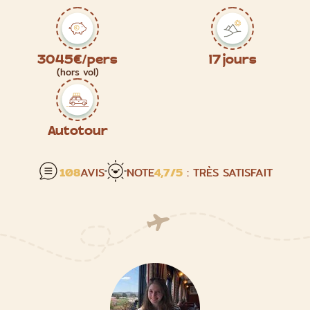
3045€/pers
17 jours
(hors vol)
Autotour
108
AVIS
NOTE
4,7
/5
: TRÈS SATISFAIT