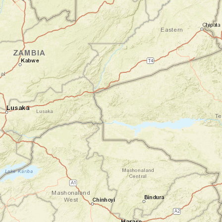
à offrir.
Nuit en maison d'hôtes
Jour 2
À la découverte du parc Kruger
White River - Parc national du Kruger
Juste après le petit-déjeuner, vous prenez
la route vers le parc national Kruger. Dans
ce sanctuaire de 2 millions d'hectares, vous
vous laissez émerveiller par la diversité des
paysages : savanes à perte de vue, forêts
denses, rivières sinueuses... Au volant de
votre véhicule, vous vous mettez dans la
peau d'un explorateur en quête d'un
troupeau d'éléphants, d'une lionne se
prélassant à l'ombre d'un acacia ou d'un
léopard disparaissant furtivement dans les
hautes herbes. Les Big Five ne sont jamais