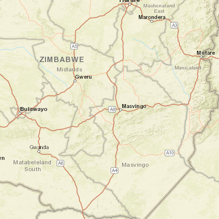
loin, mais c'est toute la richesse de
l'écosystème qui vous fascine. La journée
s'achève dans un charmant campement
niché au bord de la rivière Sabie. Depuis la
terrasse de votre bungalow, vous observez
les hippopotames s'ébattre dans l'eau alors
que le soleil se couche dans un
embrasement de couleurs…
Nuit en bungalow
Jour 3
Immersion totale dans la vie sauvage
du parc Kruger
Parc national du Kruger
Vous vous réveillez aux premières lueurs de
l'aube, impatient de reprendre votre
exploration. La fraîcheur du matin s'avère
idéale pour observer les animaux. Vous
longez la rivière Sabie, tous vos sens en