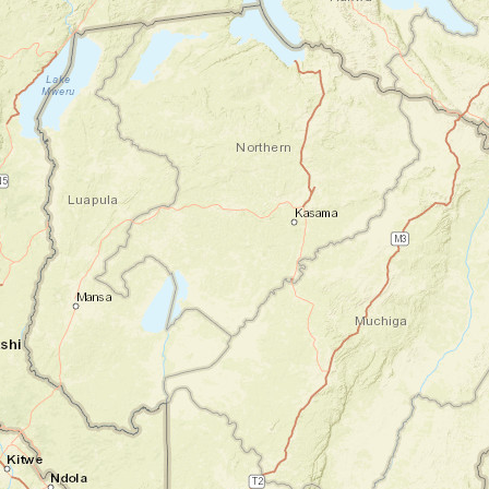
Bienvenue en Afrique du Sud !
Aéroport de Johannesburg - White
River
Vous atterrissez à l'aéroport international
OR Tambo de Johannesburg et un
représentant francophone vous accueille
chaleureusement. Après avoir récupéré
votre véhicule de location, vous prenez la
route vers White River, charmante petite
ville nichée aux portes du célèbre canyon
de la rivière Blyde. Le trajet de quatre
heures vous permet de profiter des premiers
paysages de votre voyage. L'environnement
change progressivement depuis les hauts
plateaux jusqu'aux terres basses du
"Lowveld". À mesure que vous progressez,
vous sentez l'air se réchauffer. Vous
préparez petit à petit votre entrée dans le
royaume de la faune sauvage. À votre
arrivée, vous vous installez dans votre
maison d'hôtes avec une hâte : être au
lendemain pour découvrir ce que la région a