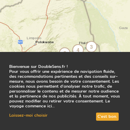
éveil. Un groupe de buffles s'abreuve
paisiblement, une famille de girafes se
découpe sur l'horizon, un guépard solitaire
scrute la plaine... Vous vous arrêtez souvent,
histoire de savourer le privilège de vous
trouver au cœur de cette nature sauvage et
préservée. Le temps semble suspendu alors
que vous observez un troupeau d'éléphants
3
4
se baigner. En fin de journée, vous rejoignez
5
votre campement alors que les bruits de la
brousse s'intensifient. Pas de doute, vous
6
2
Bienvenue sur DoubleSens.fr !
êtes bien ici au cœur de ce que l'Afrique du
Pour vous offrir une expérience de navigation fluide,
Sud a de plus sauvage.
des recommandations pertinentes et des conseils sur-
7
mesure, nous avons besoin de votre consentement. Les
cookies nous permettent d'analyser notre trafic, de
Nuit en bungalow
personnaliser le contenu et de mesurer notre audience
8
et la pertinence de nos publicités. À tout moment, vous
1
pouvez modifier ou retirer votre consentement. Le
voyage commence ici…
Jour 4
Laissez-moi choisir
C'est bon.
Du Kruger à Karongwe, immersion
dans la nature sauvage