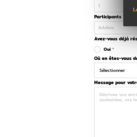
L
Participants
Avez-vous déjà rés
Oui
Où en êtes-vous da
Message pour votre