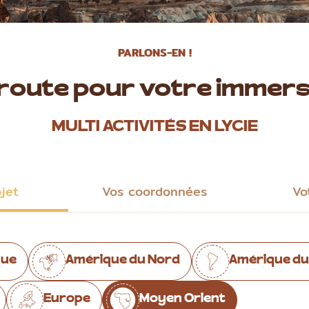
PARLONS-EN !
 route pour votre immers
MULTI ACTIVITÉS EN LYCIE
ojet
Vos coordonnées
Vo
que
Amérique du Nord
Amérique du
Europe
Moyen Orient