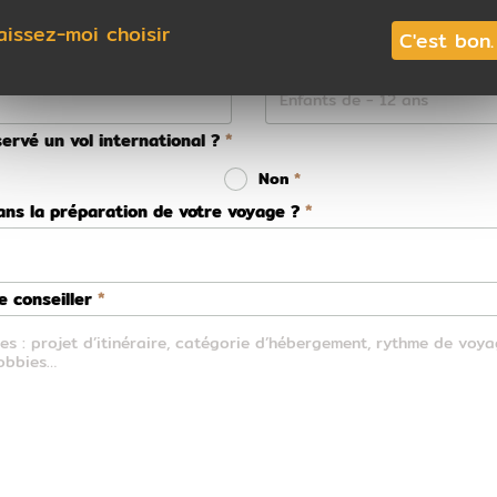
aissez-moi choisir
C'est bon.
ervé un vol international ?
Non
ns la préparation de votre voyage ?
 conseiller