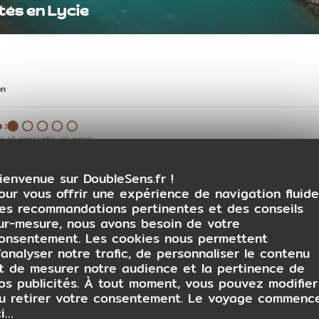
ités en Lycie
on
 :
 et ressentir un pays.
ienvenue sur DoubleSens.fr !
our vous offrir une expérience de navigation fluide
es recommandations pertinentes et des conseils
ur-mesure, nous avons besoin de votre
onsentement. Les cookies nous permettent
'analyser notre trafic, de personnaliser le contenu
 place (même approximative) ?
t de mesurer notre audience et la pertinence de
os publicités. À tout moment, vous pouvez modifier
u retirer votre consentement. Le voyage commenc
ur place
ci…