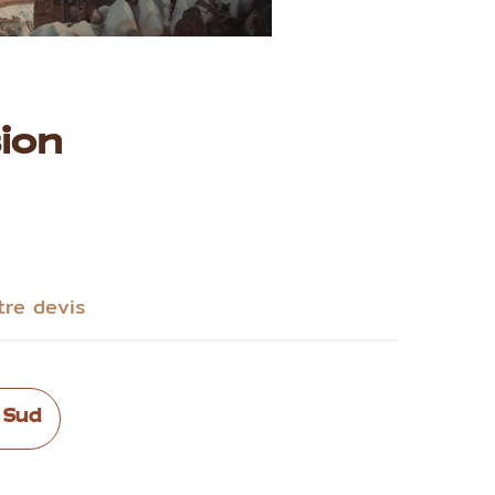
ion
tre devis
 Sud