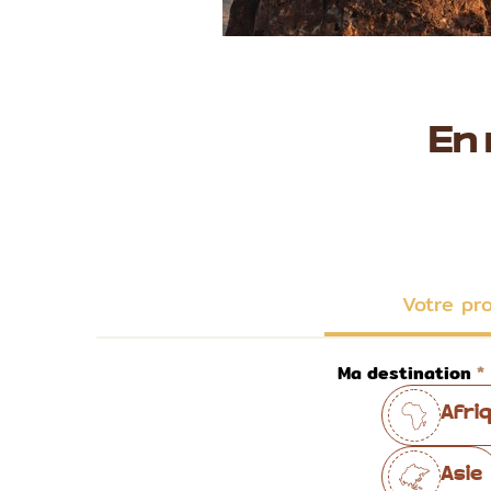
En
Votre pr
Ma destination
Afri
Asie