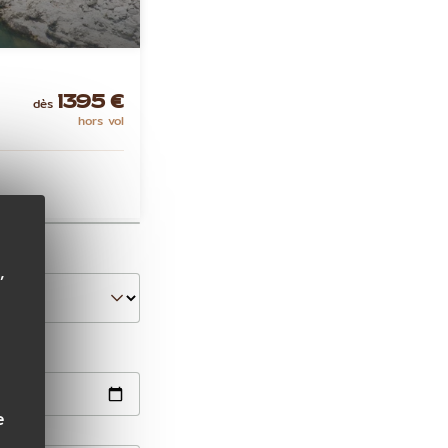
dès
1395 €
hors vol
,
e