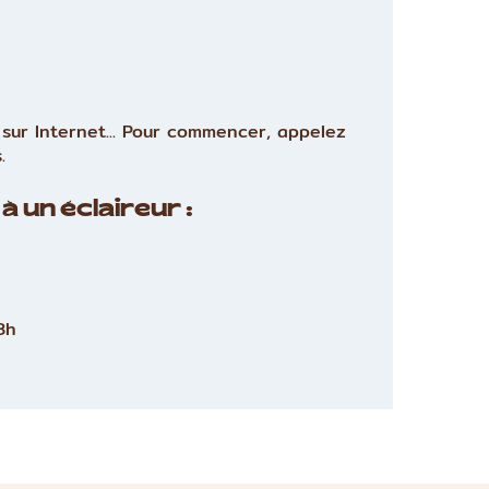
sur Internet... Pour commencer, appelez
.
à un éclaireur :
8h