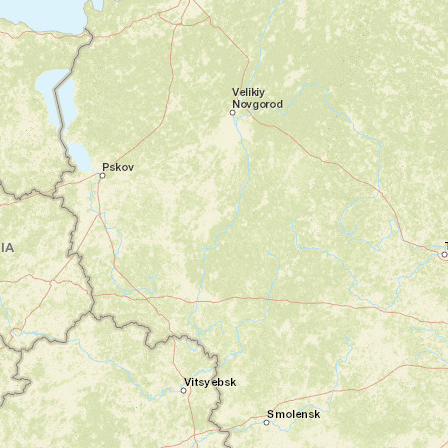
pour un transfert privé vers Selçuk, à
quelques pas de la mythique cité d’Éphèse.
Ce premier soir, vous prenez le temps de
vous poser, d’entrer en douceur dans
l’ambiance. L’hôtel est idéalement situé pour
flâner dans la vieille ville et goûter au calme
des ruelles pavées.
Nuit en hébergement de charme
Jour 2
Éphèse, capitale antique au parfum
d’éternité
Ephèse - Selçuk
Votre guide vous retrouve à 9h pour partir
explorer Éphèse, l’un des plus grands sites
gréco-romains du bassin méditerranéen.
Bibliothèque de Celsus, voie des Courètes,
temple d’Hadrien… Ici, la pierre parle