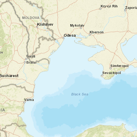
le village grec de Şirince, perché sur les
collines. Vins fruités, façades fleuries, ruelles
sinueuses… Le charme opère.
Nuit en hôtel
Jour 4
Cités antiques et baignade dans les
vasques de calcaire
Aphrodisias - Pamukkale - Hiérapolis
Départ en matinée pour rejoindre
Pamukkale, avec un arrêt à Aphrodisias,
ancienne ville dédiée à la déesse de la
beauté. Vous découvrez un site
étonnamment bien conservé : un stade
romain, un tétrapyle sculpté et un musée
riche en sculptures antiques. L’après-midi,
vous explorez Hiérapolis, cité romaine
construite autour de sources thermales. Une