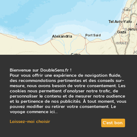
balader dans le centre-ville à pied ou vous
reposer à l’hôtel.
Nuit en hôtel
Jour 6
Caravansérail, village grec et cité
souterraine
Mustafapaşa - Kaymaklı
Bienvenue sur DoubleSens.fr !
Vous quittez Konya en direction de la
Pour vous offrir une expérience de navigation fluide,
des recommandations pertinentes et des conseils sur-
Cappadoce. En chemin, arrêt au
mesure, nous avons besoin de votre consentement. Les
caravansérail de Sultanhani, vestige de la
cookies nous permettent d'analyser notre trafic, de
Route de la Soie. Vous poursuivez avec une
personnaliser le contenu et de mesurer notre audience
balade dans le village de Mustafapaşa,
et la pertinence de nos publicités. À tout moment, vous
ancien village gréco-turc, avant d’explorer
pouvez modifier ou retirer votre consentement. Le
voyage commence ici…
Kaymakli, une des plus grandes cités
souterraines de la région. Plusieurs niveaux
Laissez-moi choisir
C'est bon.
s’enfoncent sous terre : vous découvrez les
anciennes habitations, cuisines, églises et
tunnels qui servaient de refuge pendant les