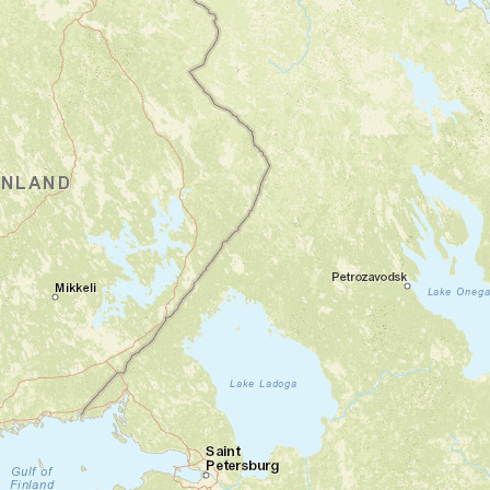
Jour 1
Bienvenue en Turquie !
Istanbul - Izmir - Selçuk
Arrivée à l’aéroport d’Istanbul, puis
correspondance vers Izmir sur la côte
égéenne. Vous êtes accueilli par notre
chauffeur avec un panneau Trace Directe