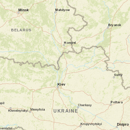
d’empire et de grandeur. Dans l’après-midi,
vous visitez le musée archéologique de
Selçuk, où deux statues monumentales
d’Artémis vous contemplent depuis les
siècles. Puis cap sur la basilique Saint-Jean,
édifiée au VIe siècle sur le tombeau de
l’apôtre.
Nuit en hébergement de charme
Jour 3
Entre mer Égée et héritage ionien
Milet - Didymes - Şirince
Ce matin, route vers les cités antiques de
Milet et Didymes. À Milet, vous explorez un
vaste théâtre romain et percevez encore
l’organisation de la cité antique. Puis,
immersion dans le temple d’Apollon à
Didymes, colossal et inachevé, fascinant par
ses proportions. L’après-midi, flânerie dans