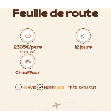
Feuille de route
2395€/pers
12 jours
(hors vol)
Chauffeur
49
AVIS
NOTE
4,6
/5
: TRÈS SATISFAIT