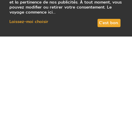
et la pertinence de nos publicités. À tout moment, vous
pouvez modifier ou retirer votre consentement. Le
voyage commence ici…
Laissez-moi choisir
C'est bon.
142
avis
note
4,7
/5
: Très satisfait
Tous les circuits (17)
En petit groupe (4)
Votre conseill
Le
Vietnam
, joyau de l’
Asie du Sud-Est
, est un
pays fascinant dont la richesse ne se limite pas
seulement à ses paysages spectaculaires. Sa
population dynamique de plus de 95 millions
d’habitants promet une diversité ethnique, des