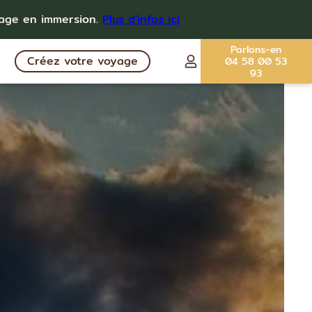
yage en immersion.
Plus d'infos ici
Parlons-en
Créez votre voyage
04 58 00 53
93