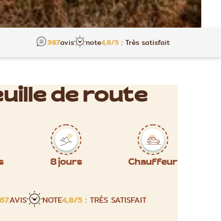
367
avis
note
4,8
/5
: Très satisfait
uille de route
s
8 jours
Chauffeur
67
AVIS
NOTE
4,8
/5
: TRÈS SATISFAIT