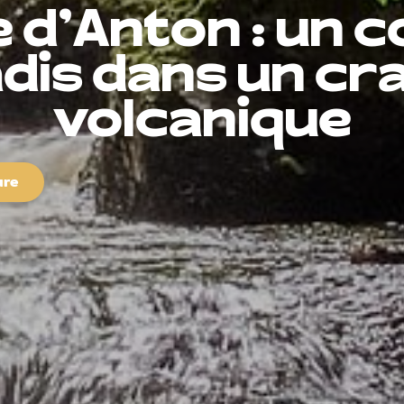
e d'Anton : un c
dis dans un cr
volcanique
ure