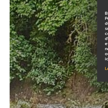
B
P
d
s
c
d
e
n
o
i
L