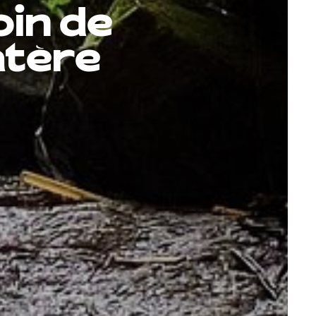
oin de
atère