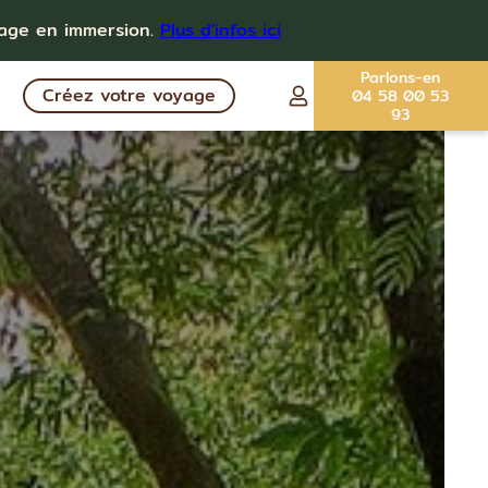
yage en immersion.
Plus d'infos ici
Parlons-en
Créez votre voyage
04 58 00 53
93