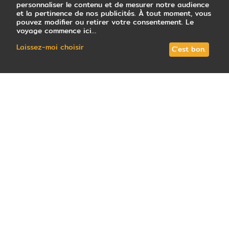
personnaliser le contenu et de mesurer notre audience
et la pertinence de nos publicités. À tout moment, vous
pouvez modifier ou retirer votre consentement. Le
voyage commence ici…
Laissez-moi choisir
C'est bon.
447
avis
note
4,7
/5
: Très satisfait
Tous les circuits (12)
En petit groupe (2)
Votre conseill
Nous vous en parlions dans le guide d’Imlil, la
vallée éponyme est un bijou de la nature et un
vrai
terrain de jeu des trekkeurs du monde
entier
. Dans cette vallée de l’Atlas se trouve
le