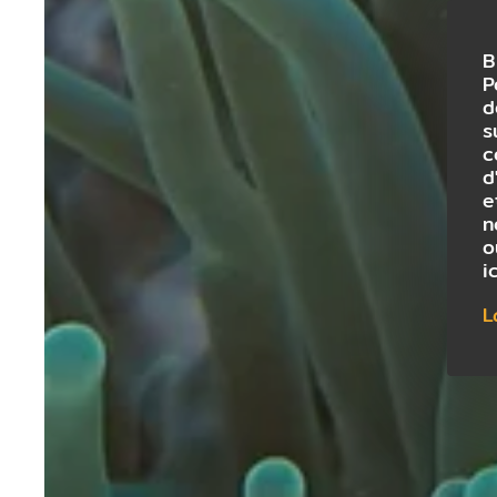
B
P
d
s
c
d
e
n
o
i
L