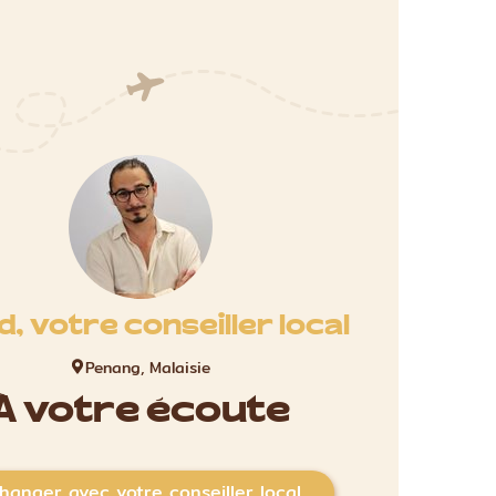
d, votre conseiller local
Penang, Malaisie
À votre écoute
hanger avec votre conseiller local