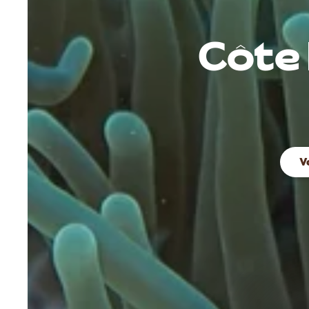
Côte E
V