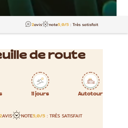
2
avis
note
5,0
/5
: Très satisfait
uille de route
s
11 jours
Autotour
2
AVIS
NOTE
5,0
/5
: TRÈS SATISFAIT