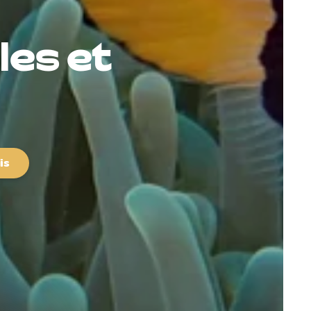
îles et
is