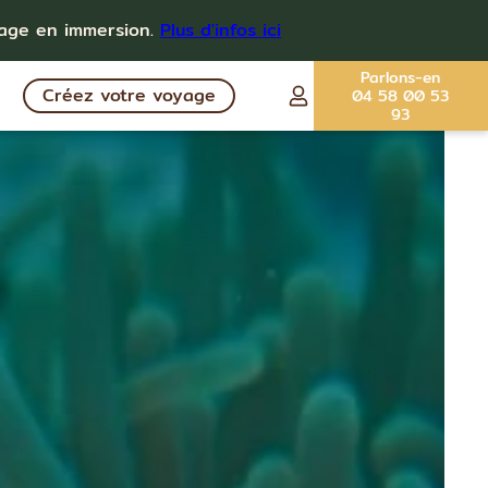
yage en immersion.
Plus d'infos ici
Parlons-en
Créez votre voyage
04 58 00 53
93