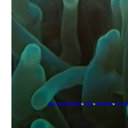
Vos destinations
Asie
Malaisie
En pe