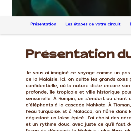
Présentation
Les étapes de votre circuit
Présentation du
Je vous ai imaginé ce voyage comme un pas de
de la Malaisie. Ici, on quitte les grands axe
confidentielle, où la nature dicte encore son
profonde, île tropicale et ville historique p
sensorielle. À Rompin, on s’endort au chant d
d’éléphants à la cascade Mahkota. À Tioman, 
l’eau turquoise. Et à Malacca, on flâne dans l
dégustant un laksa épicé. J’ai choisi des ad
et un rythme doux, avec juste ce qu’il faut de
façon de découvrir la Malaisie : plus libre, pl