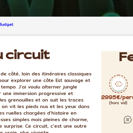
Budget
 circuit
Fe
 côté, loin des itinéraires classiques
s pour explorer une côte Est sauvage et
 tempo. J’ai voulu alterner jungle
our une immersion progressive et
es grenouilles et on suit les traces
2995€/per
(hors vol)
on vit les pieds nus et les yeux dans
es ruelles chargées d’histoire en
resses simples mais pleines de charme,
 surprise. Ce circuit, c’est une autre
us vraie, plus vivante.