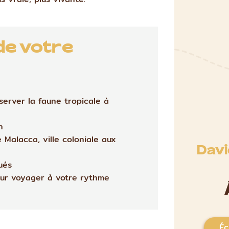
de votre
bserver la faune tropicale à
n
Malacca, ville coloniale aux
Davi
ués
pour voyager à votre rythme
Éc